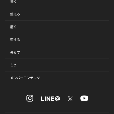
働く
整える
磨く
恋する
暮らす
占う
メンバーコンテンツ