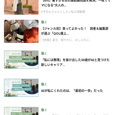
【8月】暑すぎる日の通勤服問題を解決。一枚でサ
マになる“大人の...
#今日もちゃんとしたい私の通勤服
働く
【ジャンル別】買ってよかった！ 読者＆編集部
が選ぶ「QOL爆上...
【特集】夏を、軽やかに、おしゃれに。
働く
「私には無理」を抜け出した30歳がAIと見つけた
新しいキャリア...
働く
AIが私にくれたのは、「最初の一歩」だった
働く