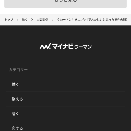
トップ
働く
人間関係
うわードン引き……会社でおかしいと思った男性の服装8
カテゴリー
働く
整える
磨く
恋する