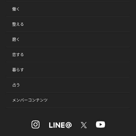
働く
整える
磨く
恋する
暮らす
占う
メンバーコンテンツ