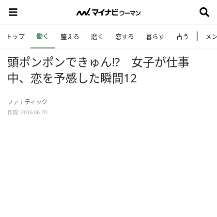
働く
トップ
整える
磨く
恋する
暮らす
占う
メ
頭ポンポンできゅん!? 女子が仕事
中、恋を予感した瞬間12
ファナティック
作成: 2016.06.20