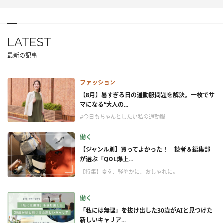
LATEST
最新の記事
ファッション
【8月】暑すぎる日の通勤服問題を解決。一枚でサ
マになる“大人の...
#今日もちゃんとしたい私の通勤服
働く
【ジャンル別】買ってよかった！ 読者＆編集部
が選ぶ「QOL爆上...
【特集】夏を、軽やかに、おしゃれに。
働く
「私には無理」を抜け出した30歳がAIと見つけた
新しいキャリア...