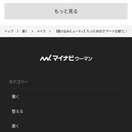
もっと見る
トップ
磨く
メイク
【駆け込みビューティ】たった30分で“デート仕様”に！
カテゴリー
働く
整える
磨く