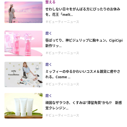
整える
せわしない日々をがんばる方にぴったりのお休み
を。花王「melt...
＃ビューティーニュース
磨く
唇ぽってり、神ビジュリップに胸キュン。CipiCipi
新作リッ...
＃ビューティーニュース
磨く
ミッフィーのゆるかわいいコスメ＆雑貨に癒やさ
れる。Cosme ...
＃ビューティーニュース
磨く
頑固なザラつき、くすみは“滞留角質”かも!? 新感
覚クレンジン...
＃ビューティーニュース