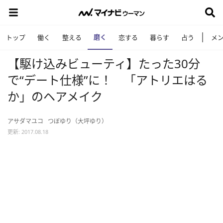
磨く
トップ
働く
整える
恋する
暮らす
占う
メ
【駆け込みビューティ】たった30分
で“デート仕様”に！ 「アトリエはる
か」のヘアメイク
アサダマユコ
つぼゆり（大坪ゆり）
更新: 2017.08.18