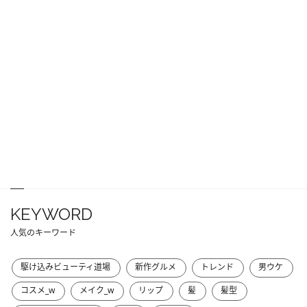
KEYWORD
人気のキーワード
駆け込みビューティ道場
新作グルメ
トレンド
男ウケ
コスメ_w
メイク_w
リップ
髪
髪型