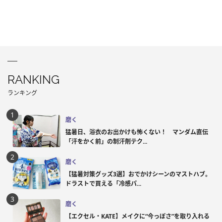
RANKING
ランキング
磨く
猛暑日、浴衣のお出かけも怖くない！ マンダム直伝
「汗をかく前」の制汗剤テク...
磨く
【猛暑対策グッズ3選】おでかけシーンのマストハブ。
ドラストで買える「冷感パ...
磨く
【エクセル・KATE】メイクに“今っぽさ”を取り入れる