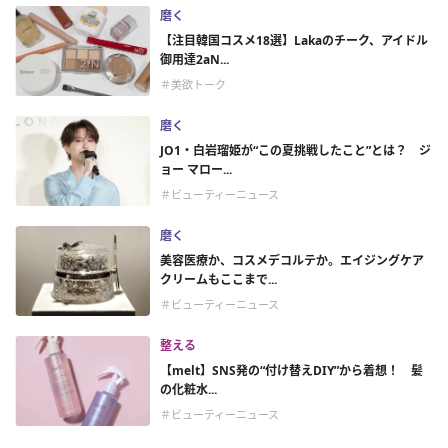
磨く
【注目韓国コスメ18選】Lakaのチーク、アイドル
御用達2aN...
＃美欲トーク
磨く
JO1・白岩瑠姫が“この夏挑戦したこと”とは？ ジ
ョー マロー...
＃ビューティーニュース
磨く
美容医療か、コスメデコルテか。エイジングケア
クリームもここまで...
＃ビューティーニュース
整える
【melt】SNS発の“付け替えDIY”から着想！ 髪
の化粧水...
＃ビューティーニュース