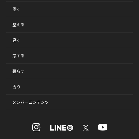
働く
整える
磨く
恋する
暮らす
占う
メンバーコンテンツ