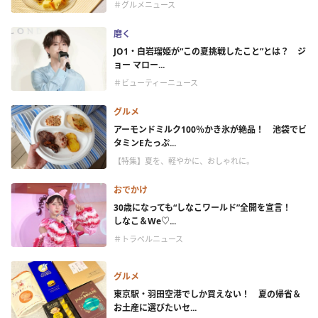
＃グルメニュース
磨く
JO1・白岩瑠姫が“この夏挑戦したこと”とは？ ジ
ョー マロー...
＃ビューティーニュース
グルメ
アーモンドミルク100％かき氷が絶品！ 池袋でビ
タミンEたっぷ...
【特集】夏を、軽やかに、おしゃれに。
おでかけ
30歳になっても“しなこワールド”全開を宣言！
しなこ＆We♡...
＃トラベルニュース
グルメ
東京駅・羽田空港でしか買えない！ 夏の帰省＆
お土産に選びたいセ...