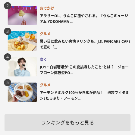
おでかけ
アラサーOL、うんこに癒やされる。『うんこミュージ
アム YOKOHAMA ...
グルメ
暑い日に飲みたい爽快ドリンクも。J.S. PANCAKE CAFE
で夏の「...
磨く
JO1・白岩瑠姫が“この夏挑戦したこと”とは？ ジョー
マローン体験型PO...
グルメ
アーモンドミルク100％かき氷が絶品！ 池袋でビタミ
ンEたっぷり・アーモン...
ランキングをもっと見る