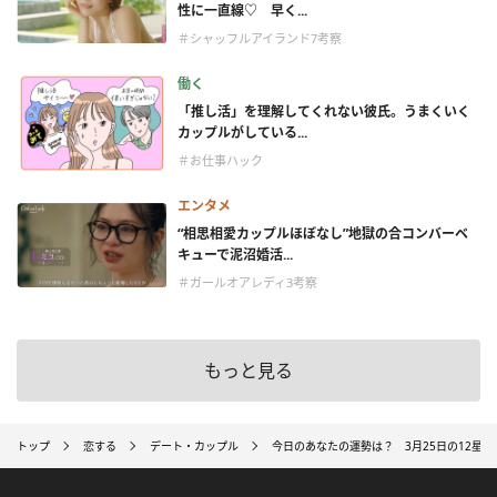
性に一直線♡ 早く...
＃シャッフルアイランド7考察
働く
「推し活」を理解してくれない彼氏。うまくいく
カップルがしている...
＃お仕事ハック
エンタメ
“相思相愛カップルほぼなし”地獄の合コンバーベ
キューで泥沼婚活...
＃ガールオアレディ3考察
もっと見る
トップ
恋する
デート・カップル
今日のあなたの運勢は？ 3月25日の12星座