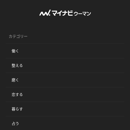
カテゴリー
働く
整える
磨く
恋する
暮らす
占う