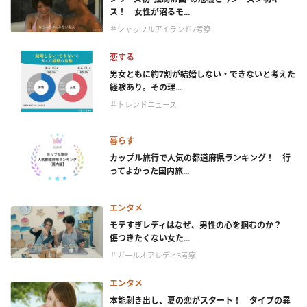
ス！ 女性が沼るモ...
＃シャッフルアイランド7考察
恋する
男女ともに約7割が結婚しない・できないと考えた
経験あり。その理...
＃トレンドニュース
暮らす
カップル旅行で人気の都道府県ランキング！ 行
ってよかった国内旅...
エンタメ
モテすぎレディはなぜ、男性の心を掴むのか？
傷つきたくない女た...
＃ガールオアレディ3考察
エンタメ
本能剥き出し、夏の恋がスタート！ タイプの異