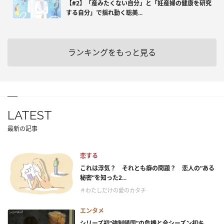
【#2】「産みたくない自分」と「妊産婦の健康を研究
する自分」で揺れ動く聡美...
ランキングをもっと見る
LATEST
最新の記事
恋する
これは浮気？ それとも癖の問題？ 恋人の“ある
秘密”を知った2...
＃わたしだけの愛のカタチ
エンタメ
シリーズ初“強制帰国”の危機と今シーズン初キ