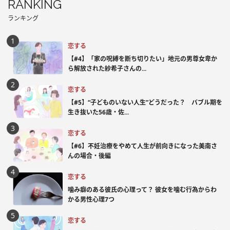
RANKING
ランキング
恋する
【#4】「家の呪縛を断ち切りたい」地元の男尊女卑か
ら解放された紗希子さんの...
恋する
【#5】“子どものいない人生”どうだった？ バブル期を
生き抜いた56歳・佐...
恋する
【#6】不妊治療をやめて人生が前向きになった美南さ
んの場合・後編
恋する
噛み癖のある彼氏の心理って？ 彼女を噛む行為からわ
かる男性心理7つ
恋する