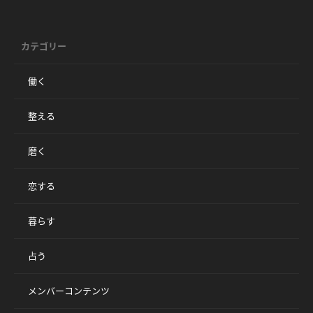
カテゴリー
働く
整える
磨く
恋する
暮らす
占う
メンバーコンテンツ