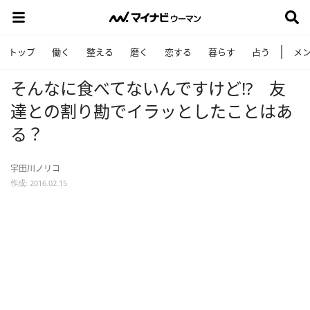
トップ
働く
整える
磨く
恋する
暮らす
占う
メ
そんなに食べてないんですけど!? 友
達との割り勘でイラッとしたことはあ
る？
宇田川ノリコ
作成: 2016.02.15