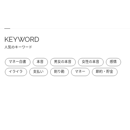
KEYWORD
人気のキーワード
マネー白書
本音
男女の本音
女性の本音
感情
イライラ
支払い
割り勘
マネー
節約・貯金