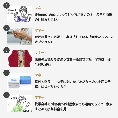
マネー
iPhoneとAndroidってどっちが安いの？ スマホ価格
の仕組みと選び...
マネー
かけ放題って必要？ 実は損している「無駄なスマホの
オプション」
マネー
未来の王様たちが通う世界一高額な学校「学費は年間
1,500万円」
マネー
意外と迷う！ 女子に聞いた「友だちへのお土産の予
算」はズバリいくら？
マネー
携帯会社の“家族割”は別居家族でも適用できる!? 家族
まとめて携帯料金を見...