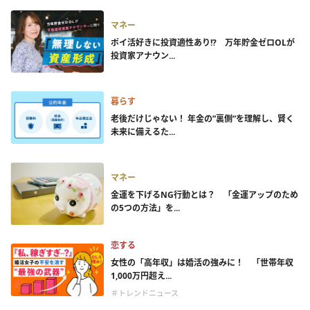
マネー
ポイ活好きに投資適性あり!? 万年貯金ゼロOLが
投資家アナウン...
暮らす
老後だけじゃない！ 年金の”裏側”を理解し、賢く
未来に備えるた...
マネー
金運を下げるNG行動とは？ 「金運アップのため
の5つの方法」を...
恋する
女性の「高年収」は婚活の強みに！ 「世帯年収
1,000万円超え...
＃トレンドニュース