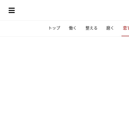
トップ
働く
整える
磨く
恋