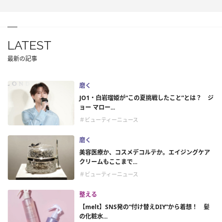
LATEST
最新の記事
磨く
JO1・白岩瑠姫が“この夏挑戦したこと”とは？ ジ
ョー マロー...
＃ビューティーニュース
磨く
美容医療か、コスメデコルテか。エイジングケア
クリームもここまで...
＃ビューティーニュース
整える
【melt】SNS発の“付け替えDIY”から着想！ 髪
の化粧水...