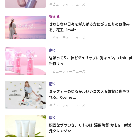
＃ビューティーニュース
整える
せわしない日々をがんばる方にぴったりのお休み
を。花王「melt...
＃ビューティーニュース
磨く
唇ぽってり、神ビジュリップに胸キュン。CipiCipi
新作リッ...
＃ビューティーニュース
磨く
ミッフィーのゆるかわいいコスメ＆雑貨に癒やさ
れる。Cosme ...
＃ビューティーニュース
磨く
頑固なザラつき、くすみは“滞留角質”かも!? 新感
覚クレンジン...