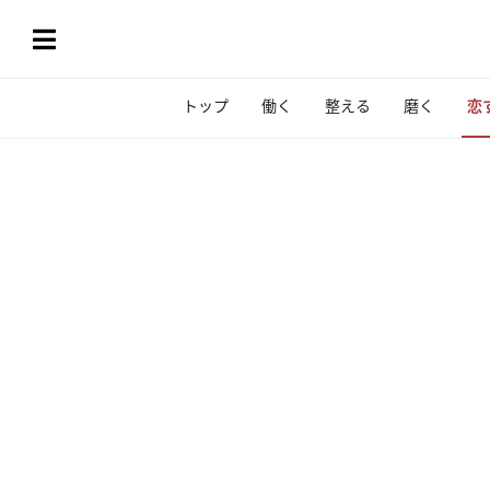
トップ
働く
整える
磨く
恋