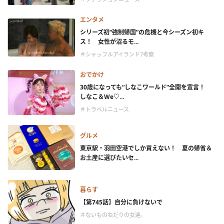
エンタメ
シリーズ初“強制帰国”の危機と今シーズン初キ
ス！ 女性が沼るモ...
＃シャッフルアイランド7考察
おでかけ
30歳になっても“しなこワールド”全開を宣言！
しなこ＆We♡...
＃トラベルニュース
グルメ
東京駅・羽田空港でしか買えない！ 夏の帰省＆
お土産に選びたいセ...
暮らす
【第745話】自分に負けないで
＃ないものねだりの女達。