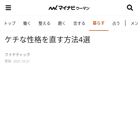
暮らす
トップ
働く
整える
磨く
恋する
占う
メ
ケチな性格を直す方法4選
ファナティック
更新: 2021.10.21