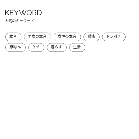
KEYWORD
人気のキーワード
本音
男女の本音
女性の本音
感情
ドン引き
節約_w
ケチ
暮らす
生活