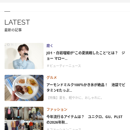
LATEST
最新の記事
磨く
JO1・白岩瑠姫が“この夏挑戦したこと”とは？ ジ
ョー マロー...
＃ビューティーニュース
グルメ
アーモンドミルク100％かき氷が絶品！ 池袋でビ
タミンEたっぷ...
【特集】夏を、軽やかに、おしゃれに。
ファッション
今年流行るアイテムは？ ユニクロ、GU、PLST
の2026年秋...
＃ファッションニュース