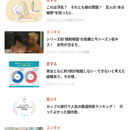
恋する
これは浮気？ それとも癖の問題？ 恋人の“ある
秘密”を知った2...
＃わたしだけの愛のカタチ
エンタメ
シリーズ初“強制帰国”の危機と今シーズン初キ
ス！ 女性が沼るモ...
＃シャッフルアイランド7考察
恋する
男女ともに約7割が結婚しない・できないと考えた
経験あり。その理...
＃トレンドニュース
暮らす
カップル旅行で人気の都道府県ランキング！ 行
ってよかった国内旅...
エンタメ