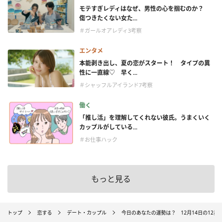
モテすぎレディはなぜ、男性の心を掴むのか？
傷つきたくない女た...
＃ガールオアレディ3考察
エンタメ
本能剥き出し、夏の恋がスタート！ タイプの異
性に一直線♡ 早く...
＃シャッフルアイランド7考察
働く
「推し活」を理解してくれない彼氏。うまくいく
カップルがしている...
＃お仕事ハック
もっと見る
トップ
恋する
デート・カップル
今日のあなたの運勢は？ 12月14日の12星