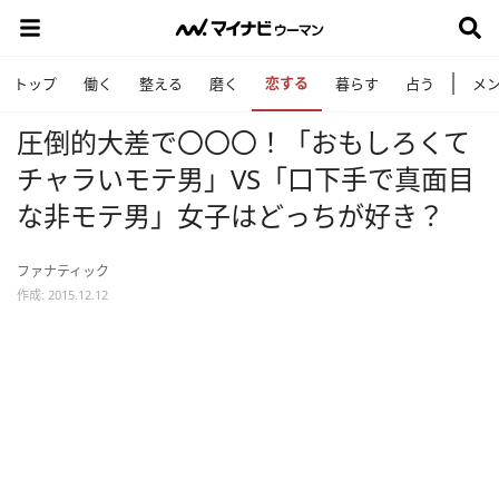
恋する
トップ
働く
整える
磨く
暮らす
占う
メ
圧倒的大差で〇〇〇！「おもしろくて
チャラいモテ男」VS「口下手で真面目
な非モテ男」女子はどっちが好き？
ファナティック
作成: 2015.12.12