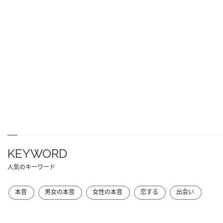
KEYWORD
人気のキーワード
本音
男女の本音
女性の本音
恋する
出会い