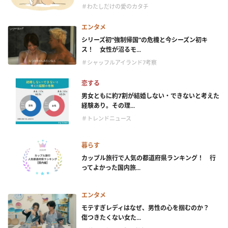
＃わたしだけの愛のカタチ
エンタメ
シリーズ初“強制帰国”の危機と今シーズン初キ
ス！ 女性が沼るモ...
＃シャッフルアイランド7考察
恋する
男女ともに約7割が結婚しない・できないと考えた
経験あり。その理...
＃トレンドニュース
暮らす
カップル旅行で人気の都道府県ランキング！ 行
ってよかった国内旅...
エンタメ
モテすぎレディはなぜ、男性の心を掴むのか？
傷つきたくない女た...