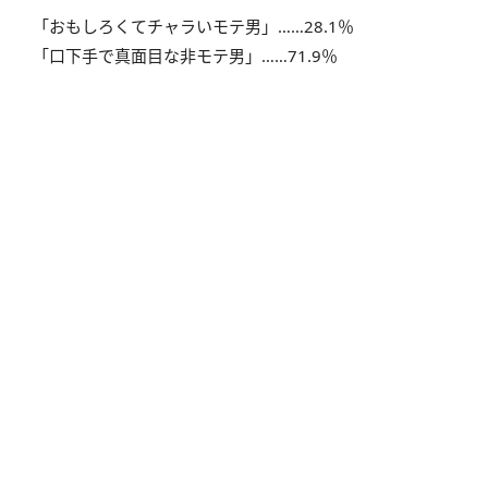
「おもしろくてチャラいモテ男」……28.1％
「口下手で真面目な非モテ男」……71.9％