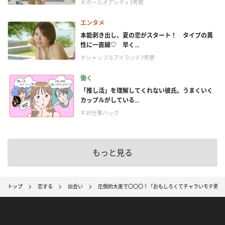
＃ガールオアレディ3考察
エンタメ
本能剥き出し、夏の恋がスタート！ タイプの異
性に一直線♡ 早く...
＃シャッフルアイランド7考察
働く
「推し活」を理解してくれない彼氏。うまくいく
カップルがしている...
＃お仕事ハック
もっと見る
トップ
恋する
出会い
圧倒的大差で〇〇〇！「おもしろくてチャラいモテ男」