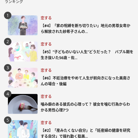
ランキング
恋する
【#4】「家の呪縛を断ち切りたい」地元の男尊女卑か
ら解放された紗希子さんの...
恋する
【#5】“子どものいない人生”どうだった？ バブル期を
生き抜いた56歳・佐...
恋する
【#6】不妊治療をやめて人生が前向きになった美南さ
んの場合・後編
恋する
噛み癖のある彼氏の心理って？ 彼女を噛む行為からわ
かる男性心理7つ
恋する
【#2】「産みたくない自分」と「妊産婦の健康を研究
する自分」で揺れ動く聡美...