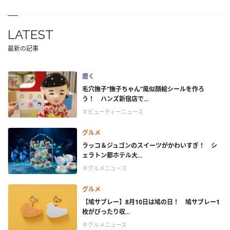
LATEST
最新の記事
磨く
毛穴撫子“撫子ちゃん”風似顔絵シールを作ろ
う！ ハンズ新宿店で...
＃ビューティーニュース
グルメ
ラッコ＆ジュゴンのスイーツがかわいすぎ！ シ
ェラトン都ホテル大...
＃グルメニュース
グルメ
【鳩サブレー】8月10日は鳩の日！ 鳩サブレー1
枚がぴったり収...
＃グルメニュース