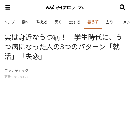
暮らす
トップ
働く
整える
磨く
恋する
占う
メ
実は身近なうつ病！ 学生時代に、う
つ病になった人の3つのパターン「就
活」「失恋」
ファナティック
更新: 2016.03.27