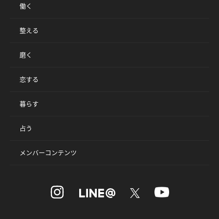
働く
整える
磨く
恋する
暮らす
占う
メンバーコンテンツ