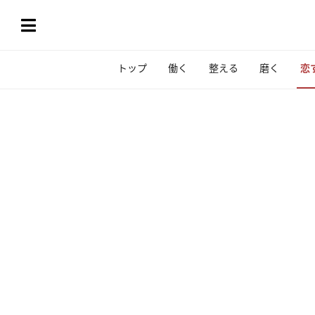
トップ
働く
整える
磨く
恋