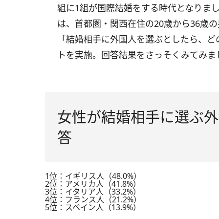
組に1組が国際結婚をする時代となりま
は、首都圏・関西在住の20歳から36歳の男
「結婚相手に外国人を選ぶとしたら、ど
トを実施。回答結果をさっそくみてみま
女性が結婚相手に選ぶ外
答
1位：イギリス人（48.0%）
2位：アメリカ人（41.8%）
3位：イタリア人（33.2%）
4位：フランス人（21.2%）
5位：スペイン人（13.9%）