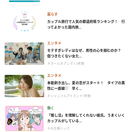
暮らす
カップル旅行で人気の都道府県ランキング！ 行
ってよかった国内旅...
エンタメ
モテすぎレディはなぜ、男性の心を掴むのか？
傷つきたくない女た...
＃ガールオアレディ3考察
エンタメ
本能剥き出し、夏の恋がスタート！ タイプの異
性に一直線♡ 早く...
＃シャッフルアイランド7考察
働く
「推し活」を理解してくれない彼氏。うまくいく
カップルがしている...
＃お仕事ハック