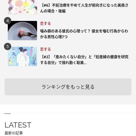
【#6】不妊治療をやめて人生が前向きになった美南さ
んの場合・後編
恋する
噛み癖のある彼氏の心理って？ 彼女を噛む行為からわ
かる男性心理7つ
恋する
【#2】「産みたくない自分」と「妊産婦の健康を研究
する自分」で揺れ動く聡美...
ランキングをもっと見る
LATEST
最新の記事