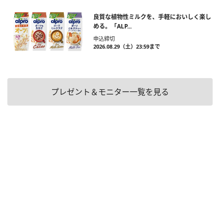
良質な植物性ミルクを、手軽においしく楽し
める。「ALP...
申込締切
2026.08.29（土）23:59まで
プレゼント＆モニター一覧を見る