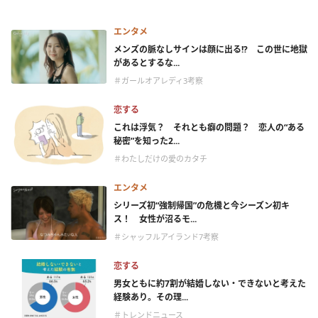
エンタメ
メンズの脈なしサインは顔に出る!? この世に地獄
があるとするな...
＃ガールオアレディ3考察
恋する
これは浮気？ それとも癖の問題？ 恋人の“ある
秘密”を知った2...
＃わたしだけの愛のカタチ
エンタメ
シリーズ初“強制帰国”の危機と今シーズン初キ
ス！ 女性が沼るモ...
＃シャッフルアイランド7考察
恋する
男女ともに約7割が結婚しない・できないと考えた
経験あり。その理...
＃トレンドニュース