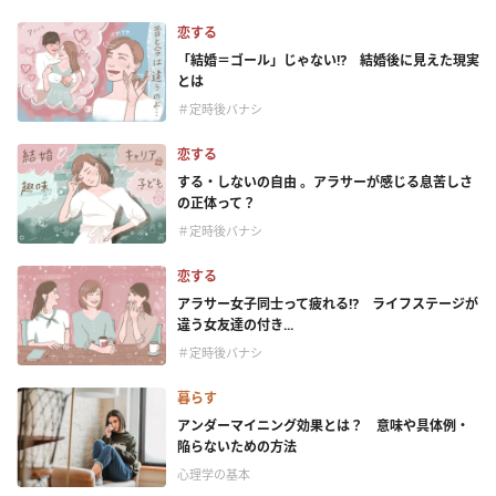
恋する
「結婚＝ゴール」じゃない⁉ 結婚後に見えた現実
とは
＃定時後バナシ
恋する
する・しないの自由 。アラサーが感じる息苦しさ
の正体って？
＃定時後バナシ
恋する
アラサー女子同士って疲れる⁉ ライフステージが
違う女友達の付き...
＃定時後バナシ
暮らす
アンダーマイニング効果とは？ 意味や具体例・
陥らないための方法
心理学の基本