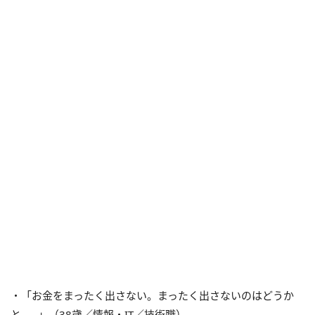
・「お金をまったく出さない。まったく出さないのはどうか
と……」（38歳／情報・IT／技術職）