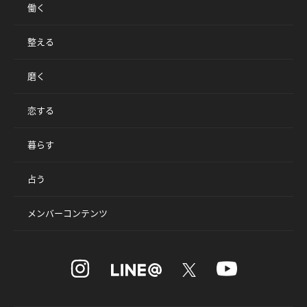
働く
整える
磨く
恋する
暮らす
占う
メンバーコンテンツ