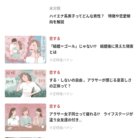
未分類
ハイエナ系男子ってどんな男性？ 特徴や恋愛傾
向を解説
恋する
「結婚＝ゴール」じゃない⁉ 結婚後に見えた現実
とは
＃定時後バナシ
恋する
する・しないの自由 。アラサーが感じる息苦しさ
の正体って？
＃定時後バナシ
恋する
アラサー女子同士って疲れる⁉ ライフステージが
違う女友達の付き...
＃定時後バナシ