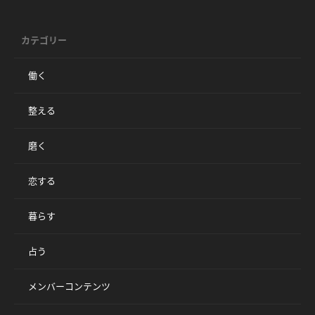
カテゴリー
働く
整える
磨く
恋する
暮らす
占う
メンバーコンテンツ