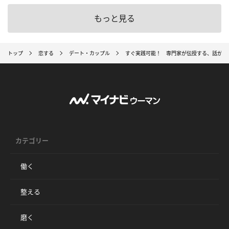
もっと見る
トップ
恋する
デート・カップル
すぐ実践可能！ 専門家が伝授する、話が合
カテゴリー
働く
整える
磨く