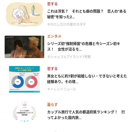
恋する
これは浮気？ それとも癖の問題？ 恋人の“ある
秘密”を知った2...
＃わたしだけの愛のカタチ
エンタメ
シリーズ初“強制帰国”の危機と今シーズン初キ
ス！ 女性が沼るモ...
＃シャッフルアイランド7考察
恋する
男女ともに約7割が結婚しない・できないと考えた
経験あり。その理...
＃トレンドニュース
暮らす
カップル旅行で人気の都道府県ランキング！ 行
ってよかった国内旅...