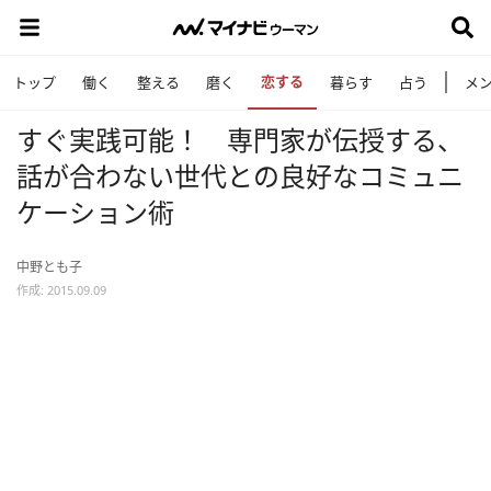
恋する
トップ
働く
整える
磨く
暮らす
占う
メ
すぐ実践可能！ 専門家が伝授する、
話が合わない世代との良好なコミュニ
ケーション術
中野とも子
作成: 2015.09.09