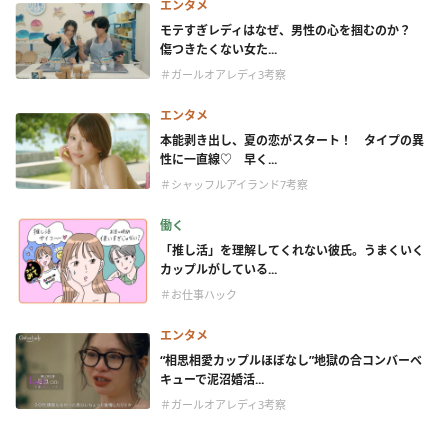
エンタメ
モテすぎレディはなぜ、男性の心を掴むのか？
傷つきたくない女た...
＃ガールオアレディ3考察
エンタメ
本能剥き出し、夏の恋がスタート！ タイプの異
性に一直線♡ 早く...
＃シャッフルアイランド7考察
働く
「推し活」を理解してくれない彼氏。うまくいく
カップルがしている...
＃お仕事ハック
エンタメ
“相思相愛カップルほぼなし”地獄の合コンバーベ
キューで泥沼婚活...
＃ガールオアレディ3考察