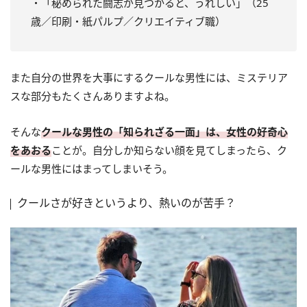
・「秘められた闘志が見つかると、うれしい」（25
歳／印刷・紙パルプ／クリエイティブ職）
また自分の世界を大事にするクールな男性には、ミステリア
スな部分もたくさんありますよね。
そんな
クールな男性の「知られざる一面」は、女性の好奇心
をあおる
ことが。自分しか知らない顔を見てしまったら、ク
ールな男性にはまってしまいそう。
クールさが好きというより、熱いのが苦手？