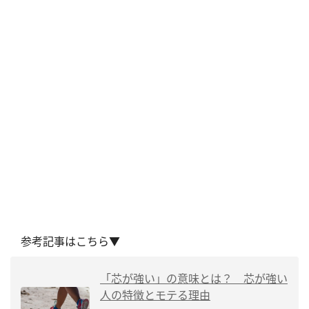
参考記事はこちら▼
「芯が強い」の意味とは？ 芯が強い
人の特徴とモテる理由