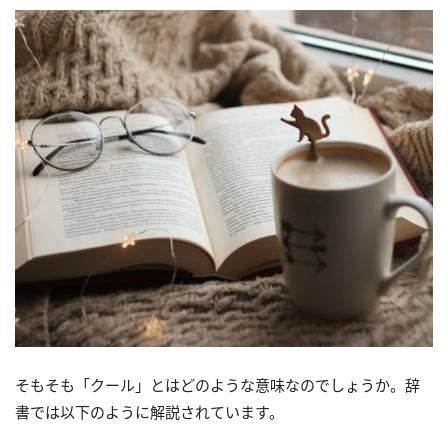
そもそも「クール」とはどのような意味なのでしょうか。辞
書では以下のように解説されています。