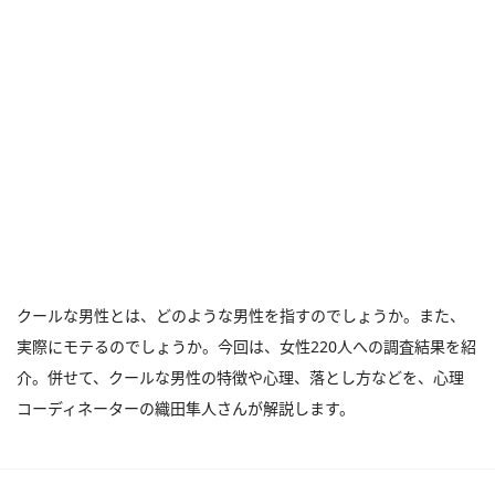
クールな男性とは、どのような男性を指すのでしょうか。また、
実際にモテるのでしょうか。今回は、女性220人への調査結果を紹
介。併せて、クールな男性の特徴や心理、落とし方などを、心理
コーディネーターの織田隼人さんが解説します。