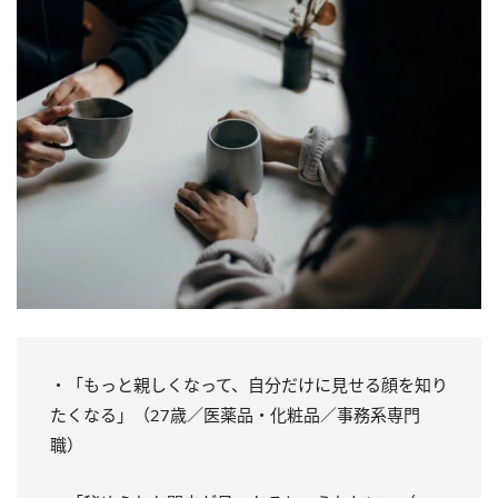
・「もっと親しくなって、自分だけに見せる顔を知り
たくなる」（27歳／医薬品・化粧品／事務系専門
職）