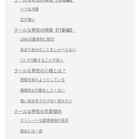
いつも冷静
芯が強い
クールな男性の特徴【行動編】
LINEは基本的に短文
あまり自分のことをしゃべらない
1人で行動することが多い
クールな男性の心理とは？
感情を抑えようとしている
積極的な行動をしたくない
強い自分をさりげなく見せたい
クールな男性の恋愛傾向
ストレートな愛情表現が苦手
彼女には一途