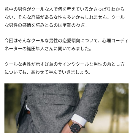
意中の男性がクールな人で何を考えているかさっぱりわから
ない、そんな経験がある女性も多いかもしれません。クール
な男性の感情を読みとるのは至難のわざ。
今回はそんなクールな男性の恋愛傾向について、心理コーディ
ネーターの織田隼人さんに聞いてみました。
クールな男性が示す好意のサインやクールな男性の落とし方
についても、あわせて学んでいきましょう。