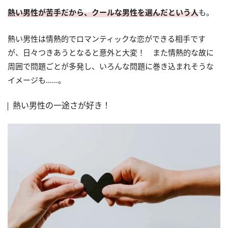
熱い男性が苦手だから、クールな男性を選んだという人
も。
熱い男性は情熱的でロマンティックな恋ができる相手です
が、日々つきあうとなると意外と大変！ また情熱的な故に
周囲で問題ごとが多発し、いろんな問題に巻き込まれそうな
イメージも……。
熱い男性の一途さが好き！