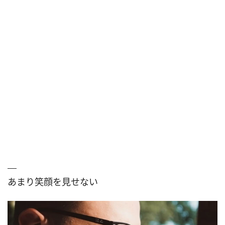
あまり笑顔を見せない