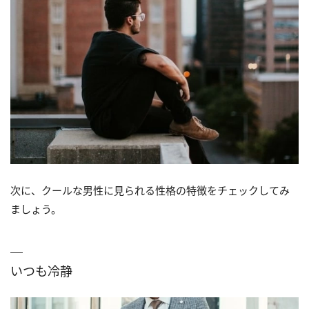
次に、クールな男性に見られる性格の特徴をチェックしてみ
ましょう。
いつも冷静