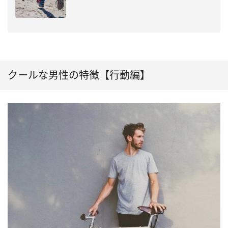
クールな男性の特徴【行動編】