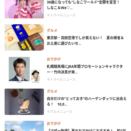
30歳になっても“しなこワールド”全開を宣言！
しなこ＆We♡...
＃トラベルニュース
グルメ
東京駅・羽田空港でしか買えない！ 夏の帰省＆
お土産に選びたいセ...
おでかけ
札幌競馬場にJRA年間プロモーションキャラクタ
ー・竹内涼真が来...
＃トラベルニュース
グルメ
自分だけの”とっておき”のハーゲンダッツに出会え
る！ 10,0...
＃グルメニュース
おでかけ
【マザー牧場】夏のおでかけにおすすめ！ 約2万