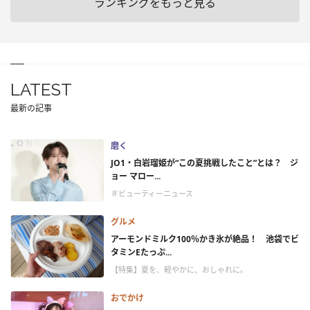
ランキングをもっと見る
LATEST
最新の記事
磨く
JO1・白岩瑠姫が“この夏挑戦したこと”とは？ ジ
ョー マロー...
＃ビューティーニュース
グルメ
アーモンドミルク100％かき氷が絶品！ 池袋でビ
タミンEたっぷ...
【特集】夏を、軽やかに、おしゃれに。
おでかけ