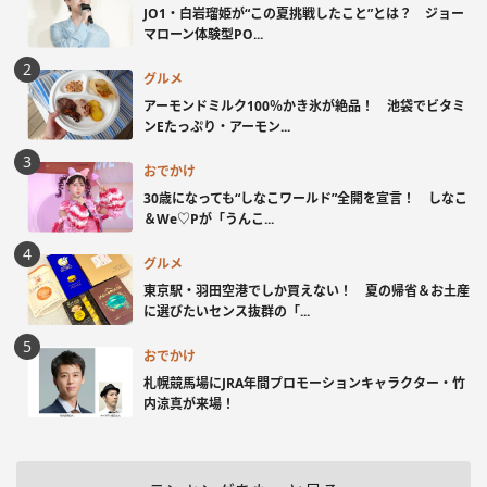
JO1・白岩瑠姫が“この夏挑戦したこと”とは？ ジョー
マローン体験型PO...
グルメ
アーモンドミルク100％かき氷が絶品！ 池袋でビタミ
ンEたっぷり・アーモン...
おでかけ
30歳になっても“しなこワールド”全開を宣言！ しなこ
＆We♡Pが「うんこ...
グルメ
東京駅・羽田空港でしか買えない！ 夏の帰省＆お土産
に選びたいセンス抜群の「...
おでかけ
札幌競馬場にJRA年間プロモーションキャラクター・竹
内涼真が来場！