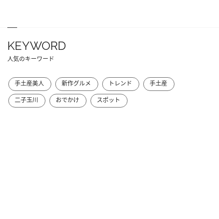
KEYWORD
人気のキーワード
手土産美人
新作グルメ
トレンド
手土産
二子玉川
おでかけ
スポット