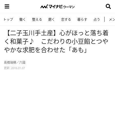
トップ
働く
整える
磨く
恋する
暮らす
占う
メ
【二子玉川手土産】心がほっと落ち着
く和菓子♪ こだわりの小豆餡とつや
やかな求肥を合わせた「あも」
高橋瑞穂／六識
更新: 2016.01.07