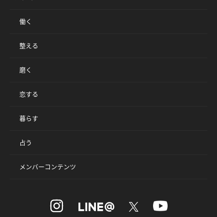
働く
整える
磨く
恋する
暮らす
占う
メンバーコンテンツ