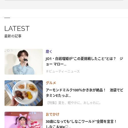
LATEST
最新の記事
磨く
JO1・白岩瑠姫が“この夏挑戦したこと”とは？ ジ
ョー マロー...
＃ビューティーニュース
グルメ
アーモンドミルク100％かき氷が絶品！ 池袋でビ
タミンEたっぷ...
【特集】夏を、軽やかに、おしゃれに。
おでかけ
30歳になっても“しなこワールド”全開を宣言！
しなこ＆We♡...