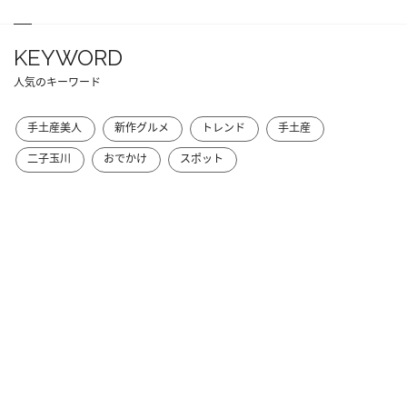
KEYWORD
人気のキーワード
手土産美人
新作グルメ
トレンド
手土産
二子玉川
おでかけ
スポット