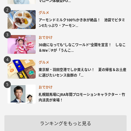
マローン体験型PO...
グルメ
アーモンドミルク100％かき氷が絶品！ 池袋でビタミ
ンEたっぷり・アーモン...
おでかけ
30歳になっても“しなこワールド”全開を宣言！ しなこ
＆We♡Pが「うんこ...
グルメ
東京駅・羽田空港でしか買えない！ 夏の帰省＆お土産
に選びたいセンス抜群の「...
おでかけ
札幌競馬場にJRA年間プロモーションキャラクター・竹
内涼真が来場！
ランキングをもっと見る