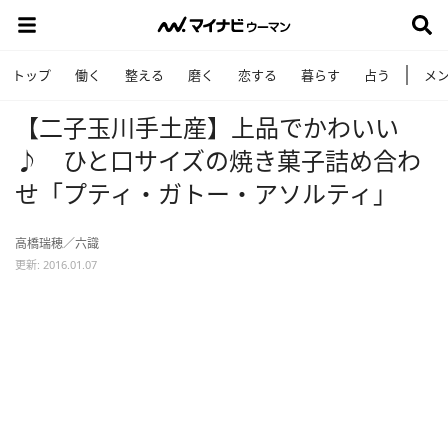
トップ
働く
整える
磨く
恋する
暮らす
占う
メ
【二子玉川手土産】上品でかわいい
♪ ひと口サイズの焼き菓子詰め合わ
せ「プティ・ガトー・アソルティ」
高橋瑞穂／六識
更新: 2016.01.07