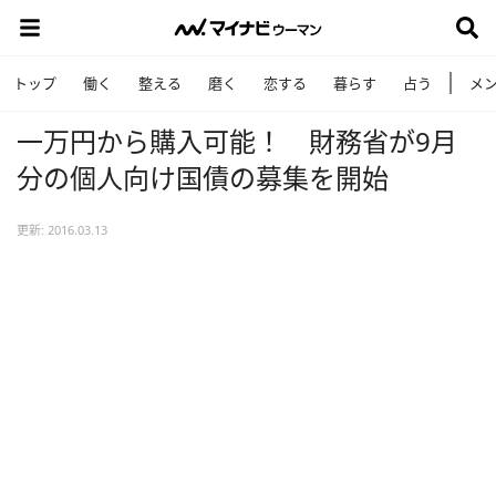
トップ
働く
整える
磨く
恋する
暮らす
占う
メ
一万円から購入可能！ 財務省が9月
分の個人向け国債の募集を開始
更新: 2016.03.13