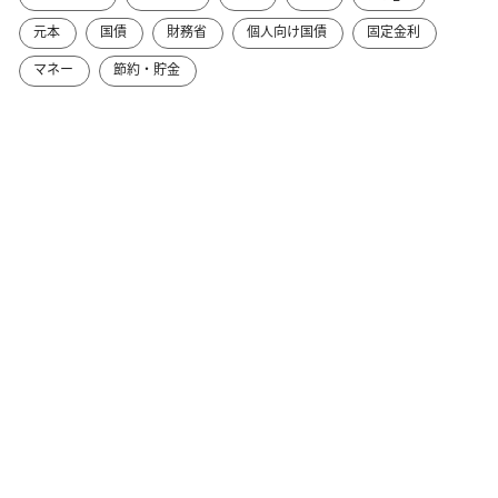
元本
国債
財務省
個人向け国債
固定金利
マネー
節約・貯金