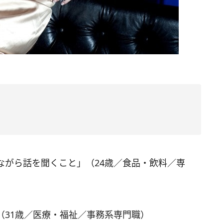
ながら話を聞くこと」（24歳／食品・飲料／専
（31歳／医療・福祉／事務系専門職）