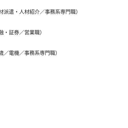
人材派遣・人材紹介／事務系専門職）
金融・証券／営業職）
0歳／電機／事務系専門職）