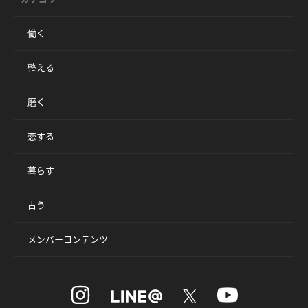
働く
整える
磨く
恋する
暮らす
占う
メンバーコンテンツ