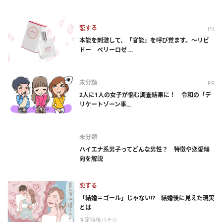
恋する
PR
本能を刺激して、「官能」を呼び覚ます。～リビ
ドー ベリーロゼ ...
未分類
PR
2人に1人の女子が悩む調査結果に！ 令和の「デ
リケートゾーン事...
未分類
ハイエナ系男子ってどんな男性？ 特徴や恋愛傾
向を解説
恋する
「結婚＝ゴール」じゃない⁉ 結婚後に見えた現実
とは
＃定時後バナシ