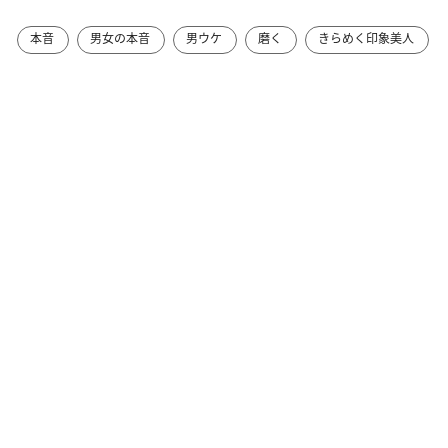
本音
男女の本音
男ウケ
磨く
きらめく印象美人