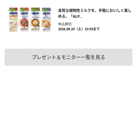
良質な植物性ミルクを、手軽においしく楽し
める。「ALP...
申込締切
2026.08.29（土）23:59まで
プレゼント＆モニター一覧を見る