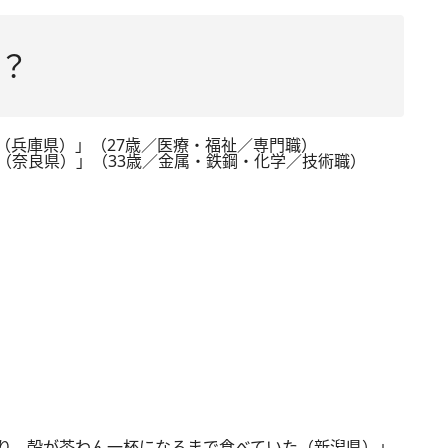
？
（兵庫県）」（27歳／医療・福祉／専門職）
（奈良県）」（33歳／金属・鉄鋼・化学／技術職）
り、殻が茶わん一杯になるまで食べていた（新潟県）」