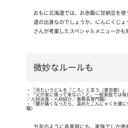
おもに北海道では、お赤飯に甘納豆を使
道の出身なのでしょうか。にんにくじょ
さんが考案したスペシャルメニューかも
微妙なルールも
・「冷たいうどんを『ころ』と言う（東京都）」
・「父が家に帰って来ないこと。一般家庭では毎
／人材派遣・人材紹介／事務系専門職）
・「腰が痛くなったら、温めたこんにゃくを腰に
職）
方言のように各家庭にも、家族でしか使