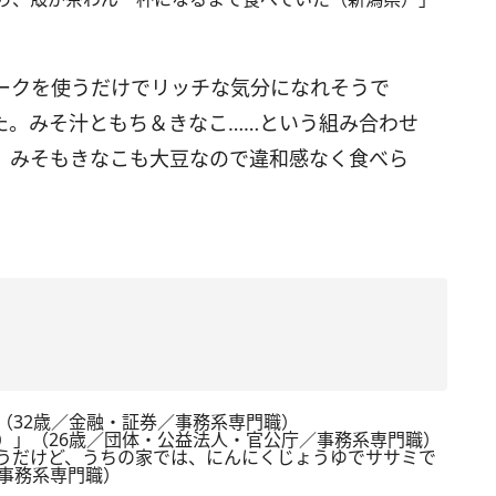
ークを使うだけでリッチな気分になれそうで
た。みそ汁ともち＆きなこ……という組み合わせ
、みそもきなこも大豆なので違和感なく食べら
（32歳／金融・証券／事務系専門職）
）」（26歳／団体・公益法人・官公庁／事務系専門職）
うだけど、うちの家では、にんにくじょうゆでササミで
／事務系専門職）