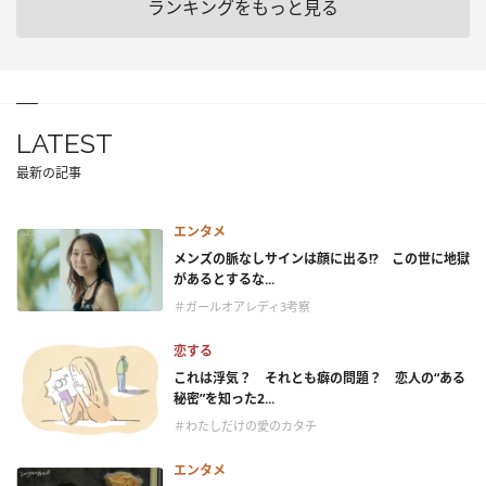
ランキングをもっと見る
LATEST
最新の記事
エンタメ
メンズの脈なしサインは顔に出る!? この世に地獄
があるとするな...
＃ガールオアレディ3考察
恋する
これは浮気？ それとも癖の問題？ 恋人の“ある
秘密”を知った2...
＃わたしだけの愛のカタチ
エンタメ