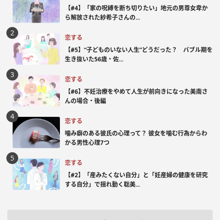
【#4】「家の呪縛を断ち切りたい」地元の男尊女卑か
ら解放された紗希子さんの...
恋する
【#5】“子どものいない人生”どうだった？ バブル期を
生き抜いた56歳・佐...
恋する
【#6】不妊治療をやめて人生が前向きになった美南さ
んの場合・後編
恋する
噛み癖のある彼氏の心理って？ 彼女を噛む行為からわ
かる男性心理7つ
恋する
【#2】「産みたくない自分」と「妊産婦の健康を研究
する自分」で揺れ動く聡美...