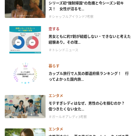
シリーズ初“強制帰国”の危機と今シーズン初キ
ス！ 女性が沼るモ...
＃シャッフルアイランド7考察
恋する
男女ともに約7割が結婚しない・できないと考えた
経験あり。その理...
＃トレンドニュース
暮らす
カップル旅行で人気の都道府県ランキング！ 行
ってよかった国内旅...
エンタメ
モテすぎレディはなぜ、男性の心を掴むのか？
傷つきたくない女た...
＃ガールオアレディ3考察
エンタメ