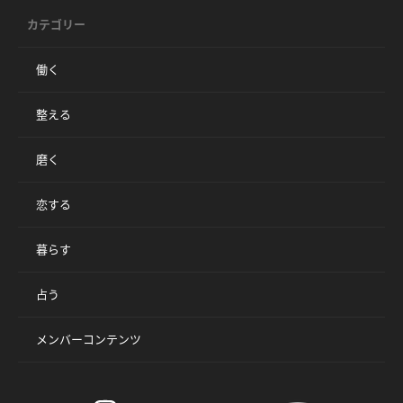
カテゴリー
働く
整える
磨く
恋する
暮らす
占う
メンバーコンテンツ