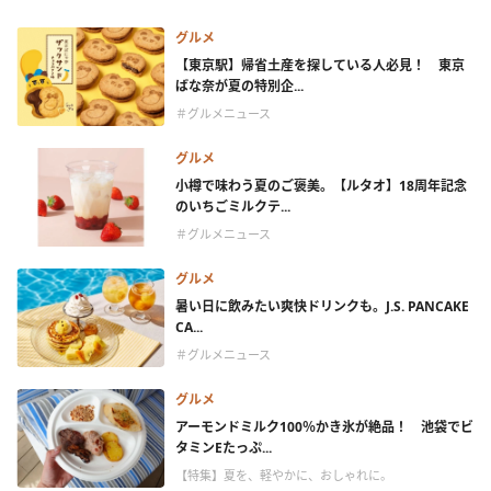
グルメ
【東京駅】帰省土産を探している人必見！ 東京
ばな奈が夏の特別企...
＃グルメニュース
グルメ
小樽で味わう夏のご褒美。【ルタオ】18周年記念
のいちごミルクテ...
＃グルメニュース
グルメ
暑い日に飲みたい爽快ドリンクも。J.S. PANCAKE
CA...
＃グルメニュース
グルメ
アーモンドミルク100％かき氷が絶品！ 池袋でビ
タミンEたっぷ...
【特集】夏を、軽やかに、おしゃれに。