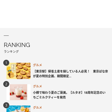
RANKING
ランキング
グルメ
【東京駅】帰省土産を探している人必見！ 東京ばな奈
が夏の特別企画、期間限定...
グルメ
小樽で味わう夏のご褒美。【ルタオ】18周年記念のい
ちごミルクティーを発売
グルメ