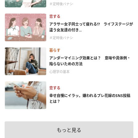
＃定時後バナシ
恋する
アラサー女子同士って疲れる⁉ ライフステージが
違う女友達の付き...
＃定時後バナシ
暮らす
アンダーマイニング効果とは？ 意味や具体例・
陥らないための方法
心理学の基本
恋する
幸せ自慢にイラッ。嫌われるプレ花嫁のSNS投稿
とは？
もっと見る