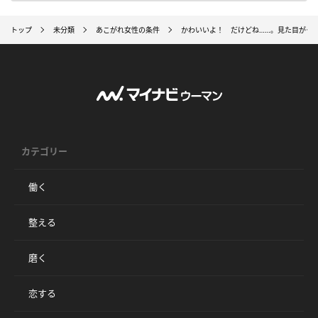
トップ
未分類
あこがれ女性の条件
かわいいよ！ だけどね……。見た目がタ
カテゴリー
働く
整える
磨く
恋する