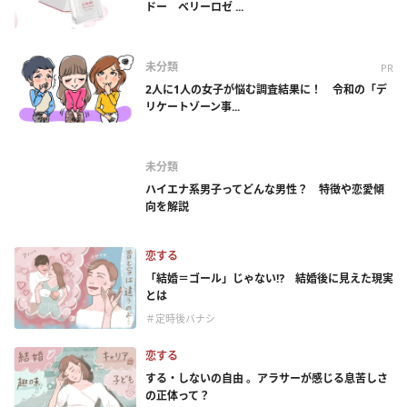
ドー ベリーロゼ ...
未分類
PR
2人に1人の女子が悩む調査結果に！ 令和の「デ
リケートゾーン事...
未分類
ハイエナ系男子ってどんな男性？ 特徴や恋愛傾
向を解説
恋する
「結婚＝ゴール」じゃない⁉ 結婚後に見えた現実
とは
＃定時後バナシ
恋する
する・しないの自由 。アラサーが感じる息苦しさ
の正体って？