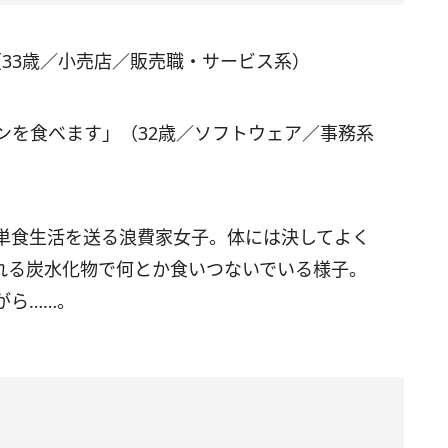
33歳／小売店／販売職・サービス系）
ンを食べます」（32歳／ソフトウェア／事務系
単食生活を送る浪費家女子。体には決してよく
れる炭水化物で何とか食いつないでいる様子。
がら……。