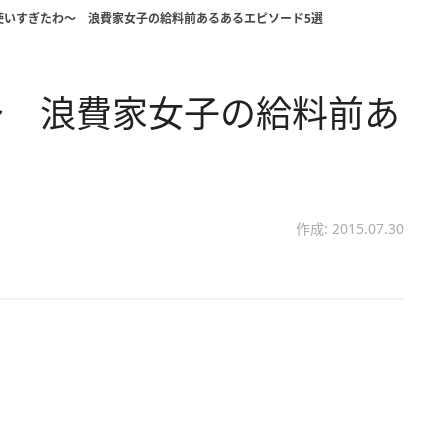
使いすぎたわ～ 浪費家女子の給料前あるあるエピソード5選
～ 浪費家女子の給料前あ
作成: 2015.07.30