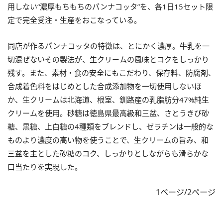
用しない“濃厚もちもちのパンナコッタ”を、各1日15セット限
定で完全受注・生産をおこなっている。
同店が作るパンナコッタの特徴は、とにかく濃厚。牛乳を一
切混ぜないその製法が、生クリームの風味とコクをしっかり
残す。また、素材・食の安全にもこだわり、保存料、防腐剤、
合成着色料をはじめとした合成添加物を一切使用しないほ
か、
生クリームは北海道、根室、釧路産の乳脂肪分47%純生
クリームを使用。砂糖は徳島県最高級和三盆、さとうきび砂
糖、黒糖、上白糖の4種類をブレンドし、ゼラチンは一般的な
ものより濃度の高い物を使うことで、生クリームの旨み、和
三盆を主とした砂糖のコク、しっかりとしながらも滑らかな
口当たりを実現した。
1ページ/2ページ