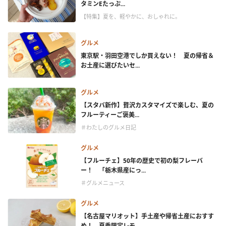
タミンEたっぷ...
【特集】夏を、軽やかに、おしゃれに。
グルメ
東京駅・羽田空港でしか買えない！ 夏の帰省＆
お土産に選びたいセ...
グルメ
【スタバ新作】贅沢カスタマイズで楽しむ、夏の
フルーティーご褒美...
＃わたしのグルメ日記
グルメ
【フルーチェ】50年の歴史で初の梨フレーバ
ー！ 「栃木県産にっ...
＃グルメニュース
グルメ
【名古屋マリオット】手土産や帰省土産におすす
め！ 夏季限定レモ...