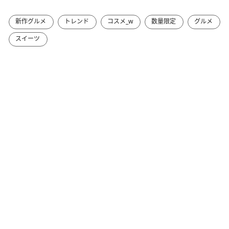
新作グルメ
トレンド
コスメ_w
数量限定
グルメ
スイーツ