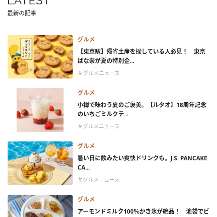
LATEST
最新の記事
グルメ
【東京駅】帰省土産を探している人必見！ 東京
ばな奈が夏の特別企...
＃グルメニュース
グルメ
小樽で味わう夏のご褒美。【ルタオ】18周年記念
のいちごミルクテ...
＃グルメニュース
グルメ
暑い日に飲みたい爽快ドリンクも。J.S. PANCAKE
CA...
＃グルメニュース
グルメ
アーモンドミルク100％かき氷が絶品！ 池袋でビ