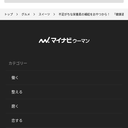
トップ
グルメ
スイーツ
不足がちな栄養素の補給をおやつから！ 「健康道場
カテゴリー
働く
整える
磨く
恋する