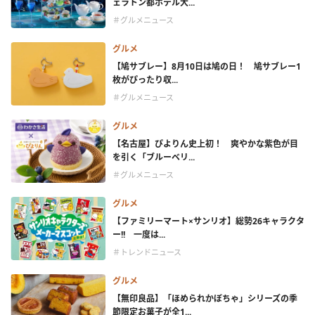
ェラトン都ホテル大...
＃グルメニュース
グルメ
【鳩サブレー】8月10日は鳩の日！ 鳩サブレー1
枚がぴったり収...
＃グルメニュース
グルメ
【名古屋】ぴよりん史上初！ 爽やかな紫色が目
を引く「ブルーベリ...
＃グルメニュース
グルメ
【ファミリーマート×サンリオ】総勢26キャラクタ
ー!! 一度は...
＃トレンドニュース
グルメ
【無印良品】「ほめられかぼちゃ」シリーズの季
節限定お菓子が全1...