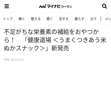
トップ
働く
整える
磨く
恋する
暮らす
占う
メ
不足がちな栄養素の補給をおやつか
ら！ 「健康道場 ＜うまくつきあう米
ぬかスナック＞」新発売
作成: 2015.07.21