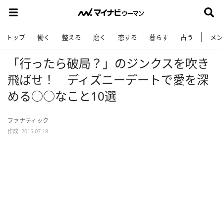
トップ
働く
整える
磨く
恋する
暮らす
占う
メ
「行ったら破局？」のジンクスを吹き
飛ばせ！ ディズニーデートで愛を深
める○○なこと10選
ファナティック
作成: 2015.07.18