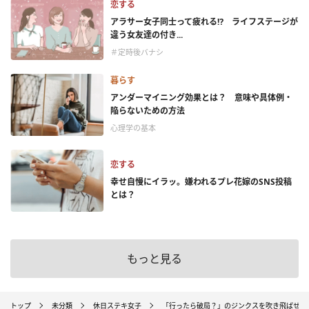
恋する
アラサー女子同士って疲れる⁉ ライフステージが
違う女友達の付き...
＃定時後バナシ
暮らす
アンダーマイニング効果とは？ 意味や具体例・
陥らないための方法
心理学の基本
恋する
幸せ自慢にイラッ。嫌われるプレ花嫁のSNS投稿
とは？
もっと見る
トップ
未分類
休日ステキ女子
「行ったら破局？」のジンクスを吹き飛ばせ！