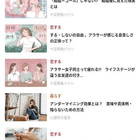
「結婚＝ゴール」じゃない⁉ 結婚後に見えた現実
とは
＃定時後バナシ
恋する
する・しないの自由 。アラサーが感じる息苦しさ
の正体って？
＃定時後バナシ
恋する
アラサー女子同士って疲れる⁉ ライフステージが
違う女友達の付き...
＃定時後バナシ
暮らす
アンダーマイニング効果とは？ 意味や具体例・
陥らないための方法
心理学の基本
恋する