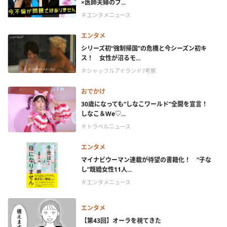
×医師夫婦のブ...
＃エンタメニュース
エンタメ
シリーズ初“強制帰国”の危機と今シーズン初キ
ス！ 女性が沼るモ...
＃シャッフルアイランド7考察
おでかけ
30歳になっても“しなこワールド”全開を宣言！
しなこ＆We♡...
＃トラベルニュース
エンタメ
マイナビウーマン連載が待望の書籍化！ “子な
し”既婚女性11人...
＃エンタメニュース
エンタメ
【第43回】オーラを視てきた