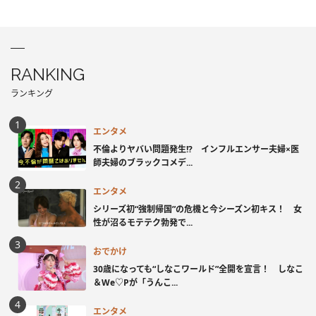
RANKING
ランキング
エンタメ
不倫よりヤバい問題発生!? インフルエンサー夫婦×医
師夫婦のブラックコメデ...
エンタメ
シリーズ初“強制帰国”の危機と今シーズン初キス！ 女
性が沼るモテテク勃発で...
おでかけ
30歳になっても“しなこワールド”全開を宣言！ しなこ
＆We♡Pが「うんこ...
エンタメ