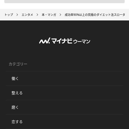
トップ
エンタメ
本・マンガ
成功率90%以上の究極のダイエット法スローダイ
カテゴリー
働く
整える
磨く
恋する