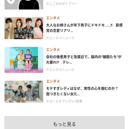
＃しごおわダイアリー
エンタメ
大人なお姉さんが年下男子にドキドキ……!! 新感
覚の恋愛リアリ...
＃エンタメニュース
エンタメ
会社の後輩男子と急接近で、脳内の“細胞たち”が
大暴れ!? テレ...
＃エンタメニュース
エンタメ
モテすぎレディはなぜ、男性の心を掴むのか？
傷つきたくない女た...
＃ガールオアレディ3考察
もっと見る