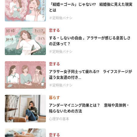
「結婚＝ゴール」じゃない⁉ 結婚後に見えた現実
とは
＃定時後バナシ
恋する
する・しないの自由 。アラサーが感じる息苦しさ
の正体って？
＃定時後バナシ
恋する
アラサー女子同士って疲れる⁉ ライフステージが
違う女友達の付き...
＃定時後バナシ
暮らす
アンダーマイニング効果とは？ 意味や具体例・
陥らないための方法
心理学の基本
恋する