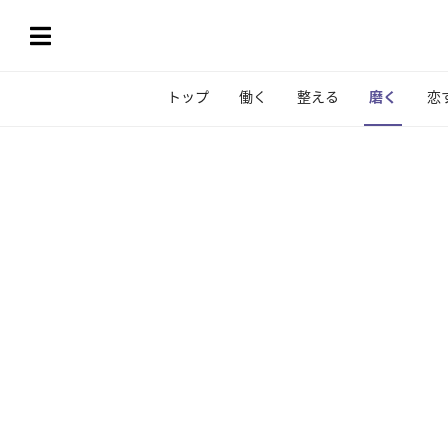
トップ
働く
整える
磨く
恋