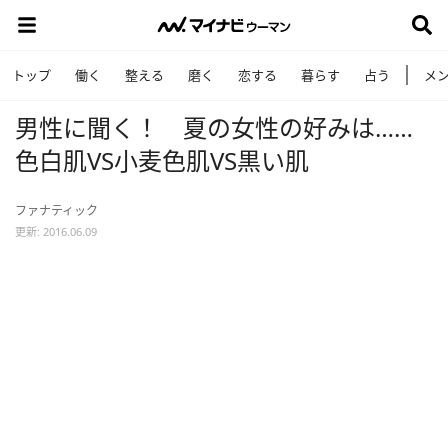
トップ
働く
整える
磨く
恋する
暮らす
占う
メ
男性に聞く！ 夏の女性の好みは……
色白肌VS小麦色肌VS黒い肌
ファナティック
更新: 2016.06.09