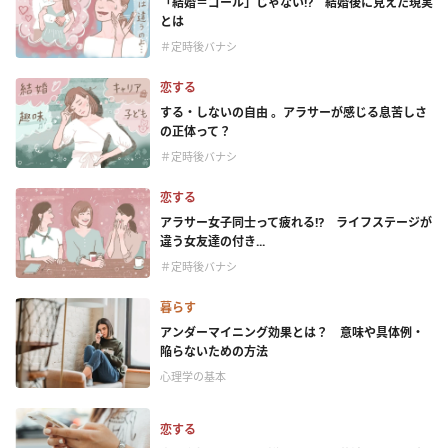
「結婚＝ゴール」じゃない⁉ 結婚後に見えた現実
とは
＃定時後バナシ
恋する
する・しないの自由 。アラサーが感じる息苦しさ
の正体って？
＃定時後バナシ
恋する
アラサー女子同士って疲れる⁉ ライフステージが
違う女友達の付き...
＃定時後バナシ
暮らす
アンダーマイニング効果とは？ 意味や具体例・
陥らないための方法
心理学の基本
恋する