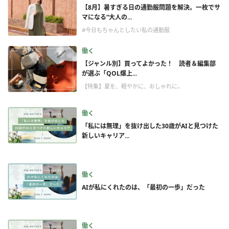
【8月】暑すぎる日の通勤服問題を解決。一枚でサ
マになる“大人の...
#今日もちゃんとしたい私の通勤服
働く
【ジャンル別】買ってよかった！ 読者＆編集部
が選ぶ「QOL爆上...
【特集】夏を、軽やかに、おしゃれに。
働く
「私には無理」を抜け出した30歳がAIと見つけた
新しいキャリア...
働く
AIが私にくれたのは、「最初の一歩」だった
働く