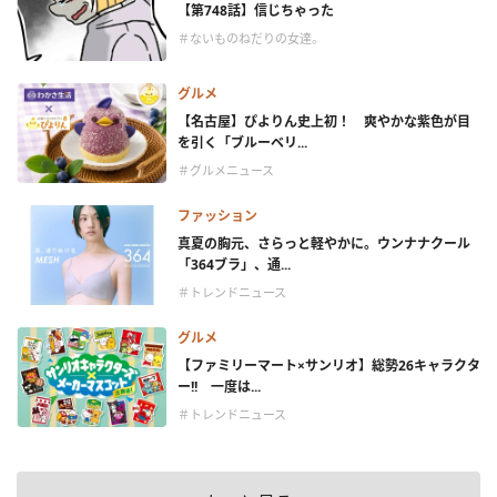
【第748話】信じちゃった
＃ないものねだりの女達。
グルメ
【名古屋】ぴよりん史上初！ 爽やかな紫色が目
を引く「ブルーベリ...
＃グルメニュース
ファッション
真夏の胸元、さらっと軽やかに。ウンナナクール
「364ブラ」、通...
＃トレンドニュース
グルメ
【ファミリーマート×サンリオ】総勢26キャラクタ
ー!! 一度は...
＃トレンドニュース