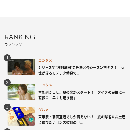
RANKING
ランキング
エンタメ
シリーズ初“強制帰国”の危機と今シーズン初キス！ 女
性が沼るモテテク勃発で...
エンタメ
本能剥き出し、夏の恋がスタート！ タイプの異性に一
直線♡ 早くも走り出す一...
グルメ
東京駅・羽田空港でしか買えない！ 夏の帰省＆お土産
に選びたいセンス抜群の「...