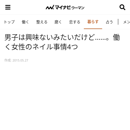
暮らす
トップ
働く
整える
磨く
恋する
占う
メ
男子は興味ないみたいだけど……。働
く女性のネイル事情4つ
作成: 2015.05.27