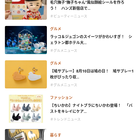
毛穴撫子“撫子ちゃん”風似顔絵シールを作ろ
う！ ハンズ新宿店で...
＃ビューティーニュース
グルメ
ラッコ＆ジュゴンのスイーツがかわいすぎ！ シ
ェラトン都ホテル大...
＃グルメニュース
グルメ
【鳩サブレー】8月10日は鳩の日！ 鳩サブレー1
枚がぴったり収...
＃グルメニュース
ファッション
【ちいかわ】ナイトブラにちいかわ登場！ 「バ
ストをキレイにケア...
＃トレンドニュース
暮らす