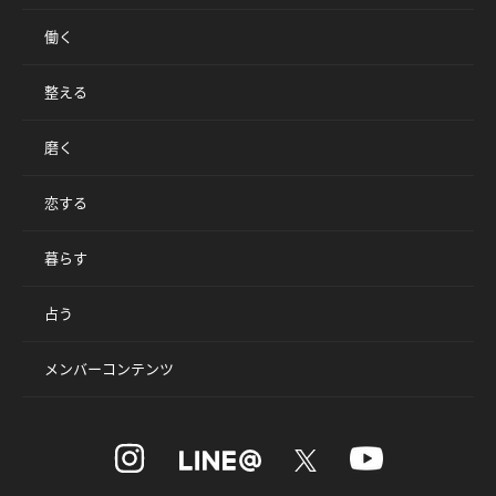
働く
整える
磨く
恋する
暮らす
占う
メンバーコンテンツ