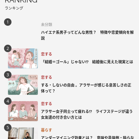
ランキング
未分類
ハイエナ系男子ってどんな男性？ 特徴や恋愛傾向を解
説
恋する
「結婚＝ゴール」じゃない⁉ 結婚後に見えた現実とは
恋する
する・しないの自由 。アラサーが感じる息苦しさの正
体って？
恋する
アラサー女子同士って疲れる⁉ ライフステージが違う
女友達の付き合い方とは
暮らす
アンダーマイニング効果とは？ 意味や具体例・陥らな