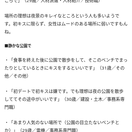
ころで」（29歳／人材派遣・人材紹介／技術職）
場所の理想は夜景のキレイなところという人も多いようで
す。初キスに限らず、女性はムードのある場所に弱いですもん
ね。
■静かな公園で
・「食事を終えた後に公園で散歩をして、そこのベンチでまっ
たりとしているときにキスをするといいです」（31歳／その
他／その他）
・「初デートで初キスは嫌です。でも理想は夜の公園を散歩
しててその途中がいいです」（30歳／建設・土木／事務系専
門職）
・「あまり人気のない場所で（公園の目立たないベンチと
か）」（29歳／電機／事務系専門職）