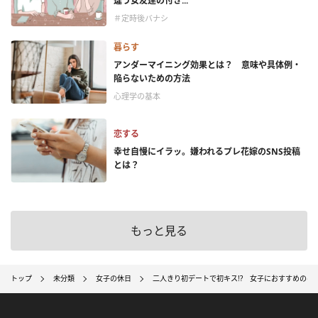
違う女友達の付き...
＃定時後バナシ
暮らす
アンダーマイニング効果とは？ 意味や具体例・
陥らないための方法
心理学の基本
恋する
幸せ自慢にイラッ。嫌われるプレ花嫁のSNS投稿
とは？
もっと見る
トップ
未分類
女子の休日
二人きり初デートで初キス!? 女子におすすめのベ