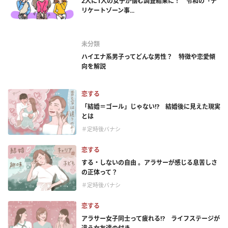
2人に1人の女子が悩む調査結果に！ 令和の「デ
リケートゾーン事...
未分類
ハイエナ系男子ってどんな男性？ 特徴や恋愛傾
向を解説
恋する
「結婚＝ゴール」じゃない⁉ 結婚後に見えた現実
とは
＃定時後バナシ
恋する
する・しないの自由 。アラサーが感じる息苦しさ
の正体って？
＃定時後バナシ
恋する
アラサー女子同士って疲れる⁉ ライフステージが