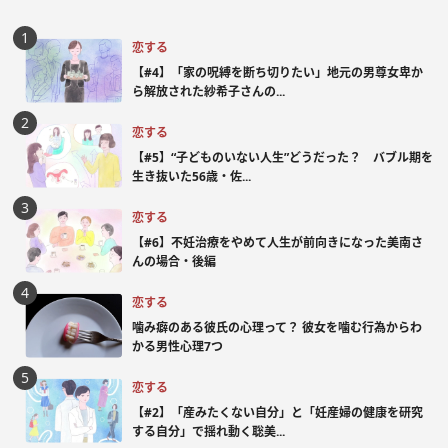
恋する
【#4】「家の呪縛を断ち切りたい」地元の男尊女卑か
ら解放された紗希子さんの...
恋する
【#5】“子どものいない人生”どうだった？ バブル期を
生き抜いた56歳・佐...
恋する
【#6】不妊治療をやめて人生が前向きになった美南さ
んの場合・後編
恋する
噛み癖のある彼氏の心理って？ 彼女を噛む行為からわ
かる男性心理7つ
恋する
【#2】「産みたくない自分」と「妊産婦の健康を研究
する自分」で揺れ動く聡美...