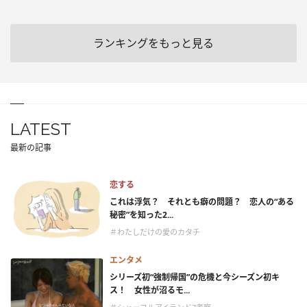
ランキングをもっと見る
LATEST
最新の記事
恋する
これは浮気？ それとも癖の問題？ 恋人の“ある
秘密”を知った2...
＃わたしだけの愛のカタチ
エンタメ
シリーズ初“強制帰国”の危機と今シーズン初キ
ス！ 女性が沼るモ...