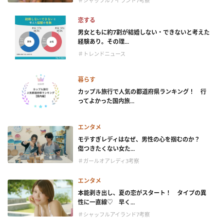
＃シャッフルアイランド7考察
恋する
男女ともに約7割が結婚しない・できないと考えた
経験あり。その理...
＃トレンドニュース
暮らす
カップル旅行で人気の都道府県ランキング！ 行
ってよかった国内旅...
エンタメ
モテすぎレディはなぜ、男性の心を掴むのか？
傷つきたくない女た...
＃ガールオアレディ3考察
エンタメ
本能剥き出し、夏の恋がスタート！ タイプの異
性に一直線♡ 早く...
＃シャッフルアイランド7考察