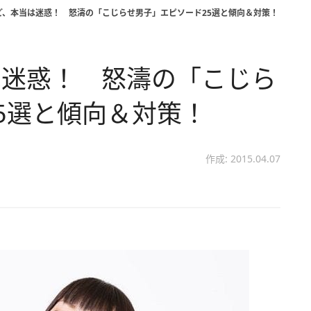
ど、本当は迷惑！ 怒濤の「こじらせ男子」エピソード25選と傾向＆対策！
は迷惑！ 怒濤の「こじら
5選と傾向＆対策！
作成: 2015.04.07