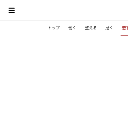
トップ
働く
整える
磨く
恋