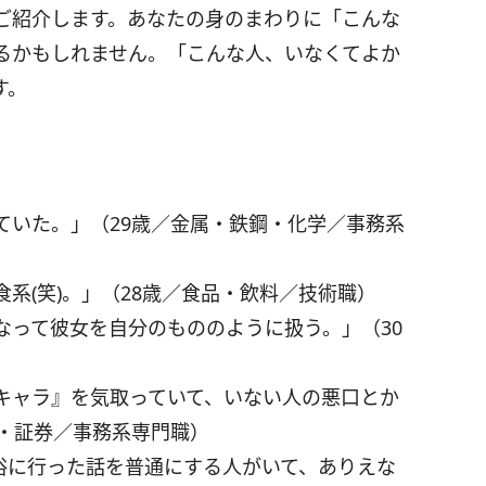
ご紹介します。あなたの身のまわりに「こんな
るかもしれません。「こんな人、いなくてよか
す。
ていた。」（29歳／金属・鉄鋼・化学／事務系
系(笑)。」（28歳／食品・飲料／技術職）
なって彼女を自分のもののように扱う。」（30
）
キャラ』を気取っていて、いない人の悪口とか
融・証券／事務系専門職）
俗に行った話を普通にする人がいて、ありえな