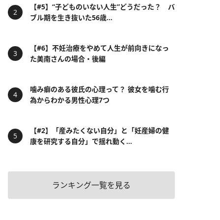
【#5】“子どものいない人生”どうだった？ バ
ブル期を生き抜いた56歳...
【#6】不妊治療をやめて人生が前向きになっ
た美南さんの場合・後編
噛み癖のある彼氏の心理って？ 彼女を噛む行
為からわかる男性心理7つ
【#2】「産みたくない自分」と「妊産婦の健
康を研究する自分」で揺れ動く...
ランキング一覧を見る