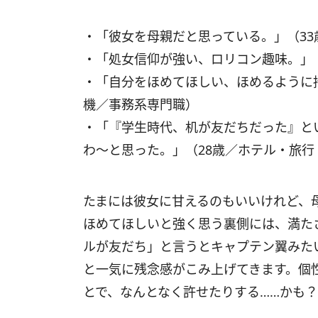
・「彼女を母親だと思っている。」（3
・「処女信仰が強い、ロリコン趣味。」
・「自分をほめてほしい、ほめるように
機／事務系専門職）
・「『学生時代、机が友だちだった』と
わ～と思った。」（28歳／ホテル・旅
たまには彼女に甘えるのもいいけれど、
ほめてほしいと強く思う裏側には、満た
ルが友だち」と言うとキャプテン翼みた
と一気に残念感がこみ上げてきます。個
とで、なんとなく許せたりする……かも？