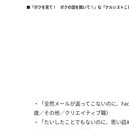
■「ボクを見て！ ボクの話を聞いて！」な「ナルシストこ
・「全然メールが返ってこないのに、Fac
歳／その他／クリエイティブ職）
・「たいしたことでもないのに、思い詰