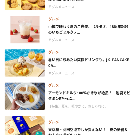
＃グルメニュース
グルメ
小樽で味わう夏のご褒美。【ルタオ】18周年記念
のいちごミルクテ...
＃グルメニュース
グルメ
暑い日に飲みたい爽快ドリンクも。J.S. PANCAKE
CA...
＃グルメニュース
グルメ
アーモンドミルク100％かき氷が絶品！ 池袋でビ
タミンEたっぷ...
【特集】夏を、軽やかに、おしゃれに。
グルメ
東京駅・羽田空港でしか買えない！ 夏の帰省＆