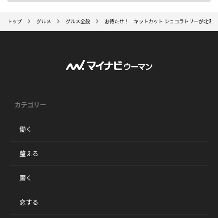
トップ
グルメ
グルメ全般
お待たせ！ キットカット ショコラトリーが北海
カテゴリー
働く
整える
磨く
恋する