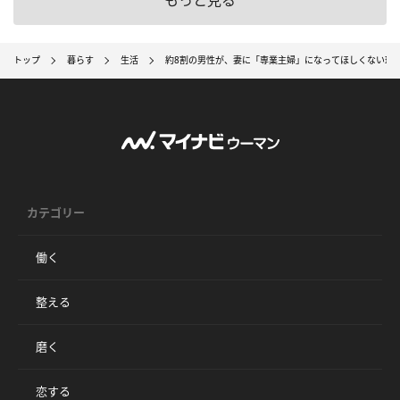
トップ
暮らす
生活
約8割の男性が、妻に「専業主婦」になってほしくない理
カテゴリー
働く
整える
磨く
恋する