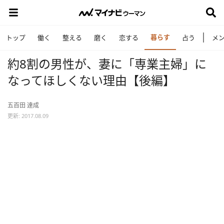
暮らす
トップ
働く
整える
磨く
恋する
占う
メ
約8割の男性が、妻に「専業主婦」に
なってほしくない理由【後編】
五百田 達成
更新: 2017.08.09