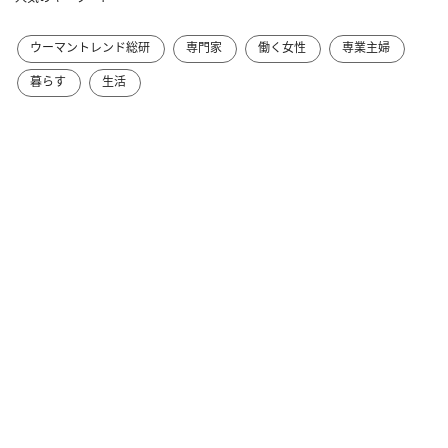
ウーマントレンド総研
専門家
働く女性
専業主婦
暮らす
生活