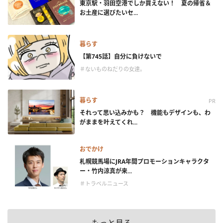
東京駅・羽田空港でしか買えない！ 夏の帰省＆
お土産に選びたいセ...
暮らす
【第745話】自分に負けないで
＃ないものねだりの女達。
暮らす
PR
それって思い込みかも？ 機能もデザインも、わ
がままを叶えてくれ...
おでかけ
札幌競馬場にJRA年間プロモーションキャラクタ
ー・竹内涼真が来...
＃トラベルニュース
もっと見る