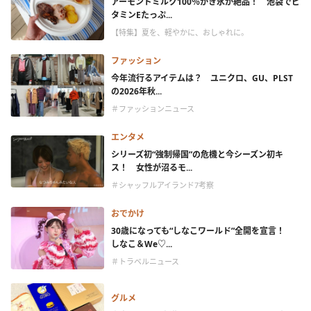
アーモンドミルク100％かき氷が絶品！ 池袋でビ
タミンEたっぷ...
【特集】夏を、軽やかに、おしゃれに。
ファッション
今年流行るアイテムは？ ユニクロ、GU、PLST
の2026年秋...
＃ファッションニュース
エンタメ
シリーズ初“強制帰国”の危機と今シーズン初キ
ス！ 女性が沼るモ...
＃シャッフルアイランド7考察
おでかけ
30歳になっても“しなこワールド”全開を宣言！
しなこ＆We♡...
＃トラベルニュース
グルメ