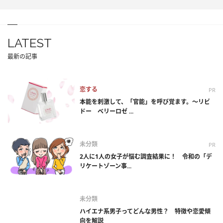
LATEST
最新の記事
恋する
PR
本能を刺激して、「官能」を呼び覚ます。～リビ
ドー ベリーロゼ ...
未分類
PR
2人に1人の女子が悩む調査結果に！ 令和の「デ
リケートゾーン事...
未分類
ハイエナ系男子ってどんな男性？ 特徴や恋愛傾
向を解説