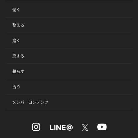
働く
整える
磨く
恋する
暮らす
占う
メンバーコンテンツ