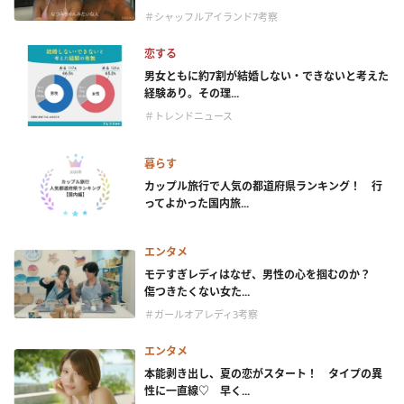
＃シャッフルアイランド7考察
恋する
男女ともに約7割が結婚しない・できないと考えた
経験あり。その理...
＃トレンドニュース
暮らす
カップル旅行で人気の都道府県ランキング！ 行
ってよかった国内旅...
エンタメ
モテすぎレディはなぜ、男性の心を掴むのか？
傷つきたくない女た...
＃ガールオアレディ3考察
エンタメ
本能剥き出し、夏の恋がスタート！ タイプの異
性に一直線♡ 早く...