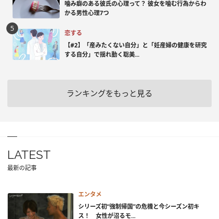
噛み癖のある彼氏の心理って？ 彼女を噛む行為からわ
かる男性心理7つ
恋する
【#2】「産みたくない自分」と「妊産婦の健康を研究
する自分」で揺れ動く聡美...
ランキングをもっと見る
LATEST
最新の記事
エンタメ
シリーズ初“強制帰国”の危機と今シーズン初キ
ス！ 女性が沼るモ...