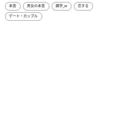
本音
男女の本音
雑学_w
恋する
デート・カップル