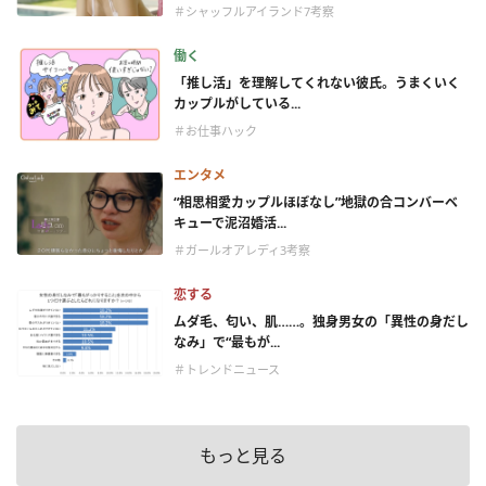
＃シャッフルアイランド7考察
働く
「推し活」を理解してくれない彼氏。うまくいく
カップルがしている...
＃お仕事ハック
エンタメ
“相思相愛カップルほぼなし”地獄の合コンバーベ
キューで泥沼婚活...
＃ガールオアレディ3考察
恋する
ムダ毛、匂い、肌……。独身男女の「異性の身だし
なみ」で“最もが...
＃トレンドニュース
もっと見る