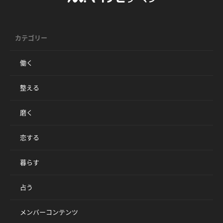
カテゴリー
働く
整える
磨く
恋する
暮らす
占う
メンバーコンテンツ