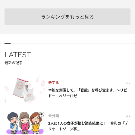
ランキングをもっと見る
LATEST
最新の記事
恋する
PR
本能を刺激して、「官能」を呼び覚ます。～リビ
ドー ベリーロゼ ...
未分類
PR
2人に1人の女子が悩む調査結果に！ 令和の「デ
リケートゾーン事...